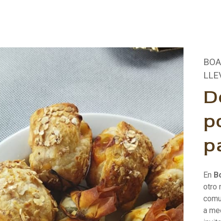
BOA
LLE
D
p
p
En
B
otro
comu
a med