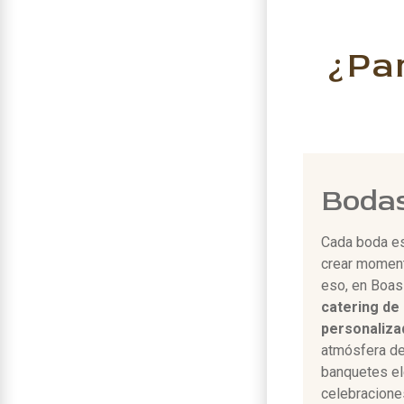
¿Pa
Boda
Cada boda es
crear moment
eso, en Boa
catering de
personaliza
atmósfera de
banquetes el
celebracione