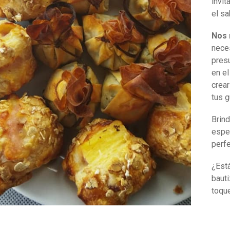
invi
el sa
Nos 
nece
presu
en e
crear
tus g
Brin
espec
perfe
¿Est
baut
toque