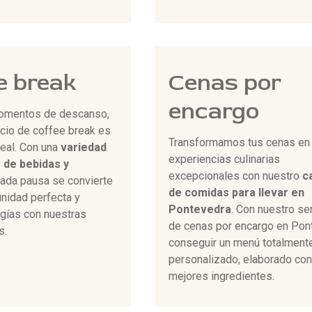
e break
Cenas por
encargo
omentos de descanso,
icio de coffee break es
Transformamos tus cenas en
deal. Con una
variedad
experiencias culinarias
 de bebidas y
excepcionales con nuestro
c
cada pausa se convierte
de comidas para llevar en
unidad perfecta y
Pontevedra
. Con nuestro se
rgías con nuestras
de cenas por encargo en Pon
s.
conseguir un menú totalment
personalizado, elaborado con
mejores ingredientes.