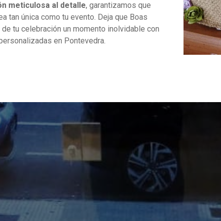
n meticulosa al detalle
, garantizamos que
ea tan única como tu evento. Deja que Boas
de tu celebración un momento inolvidable con
 personalizadas en Pontevedra.