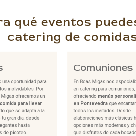
ra qué eventos puedes
catering de comidas
s
Comuniones
 una oportunidad para
En Boas Migas nos especial
os inolvidables. Por
en catering para comuniones,
s Migas ofrecemos un
ofreciendo
menús personal
 comida para llevar
en Pontevedra
que encantan
do
que se adapta a la
todos los invitados. Desde
 tu gran día, desde
elaboraciones más clásicas 
egantes hasta
opciones más modernas y chi
s de picoteo.
que disfrutes de cada bocado