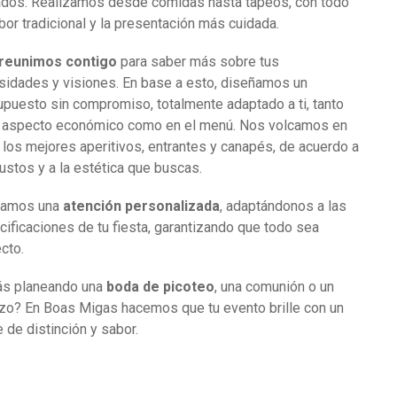
tados. Realizamos desde comidas hasta tapeos, con todo
bor tradicional y la presentación más cuidada.
reunimos contigo
para saber más sobre tus
sidades y visiones. En base a esto, diseñamos un
puesto sin compromiso, totalmente adaptado a ti, tanto
l aspecto económico como en el menú. Nos volcamos en
 los mejores aperitivos, entrantes y canapés, de acuerdo a
ustos y a la estética que buscas.
damos una
atención personalizada
, adaptándonos a las
ificaciones de tu fiesta, garantizando que todo sea
cto.
ás planeando una
boda de picoteo
, una comunión o un
izo? En Boas Migas hacemos que tu evento brille con un
 de distinción y sabor.