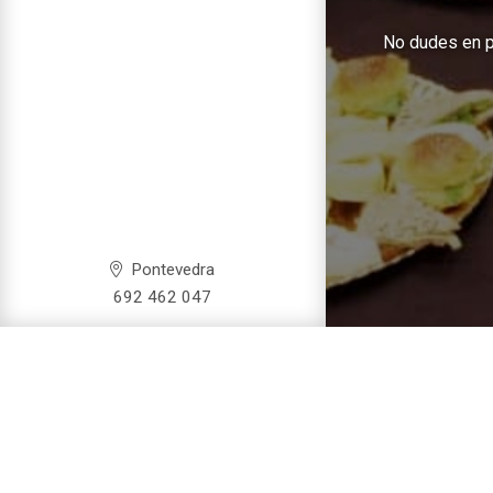
No dudes en po
Pontevedra
692 462 047